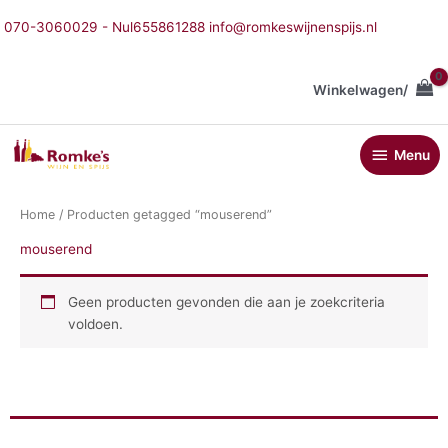
Ga
070-3060029 - Nul655861288 info@romkeswijnenspijs.nl
naar
de
inhoud
Winkelwagen/
Menu
Menu
Home
/ Producten getagged “mouserend”
mouserend
Geen producten gevonden die aan je zoekcriteria
voldoen.