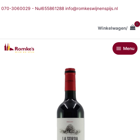
Ga
070-3060029 - Nul655861288 info@romkeswijnenspijs.nl
naar
de
inhoud
Winkelwagen/
Menu
Menu
La
Sorda
Rioja
crianza
aantal