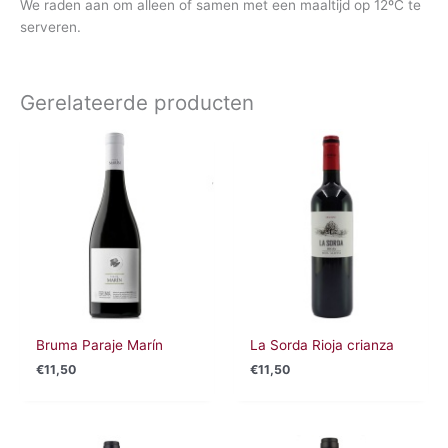
We raden aan om alleen of samen met een maaltijd op 12ºC te
serveren.
Gerelateerde producten
Bruma Paraje Marín
La Sorda Rioja crianza
€
11,50
€
11,50