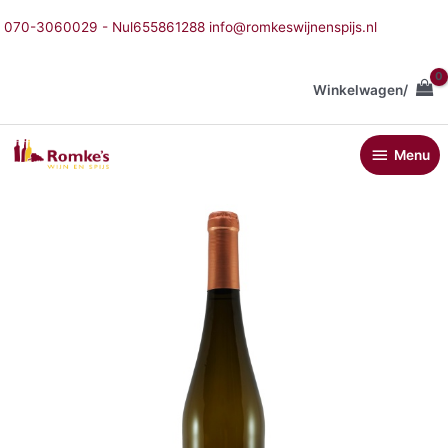
Ga
070-3060029 - Nul655861288 info@romkeswijnenspijs.nl
naar
de
inhoud
Winkelwagen/
Menu
Menu
Valados
de
Melgaço
Alvarinho
Reserva
aantal