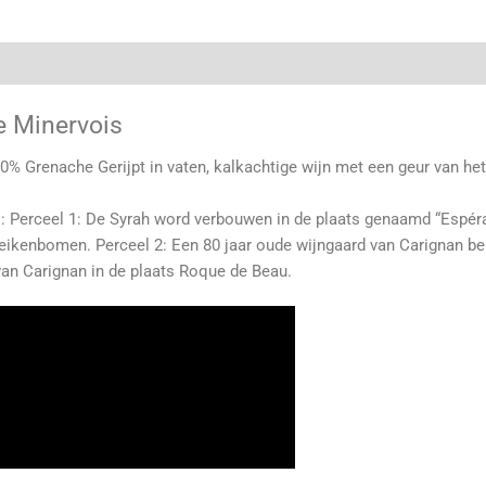
e Minervois
Grenache Gerijpt in vaten, kalkachtige wijn met een geur van het 
s: Perceel 1: De Syrah word verbouwen in de plaats genaamd “Espér
eikenbomen. Perceel 2: Een 80 jaar oude wijngaard van Carignan 
van Carignan in de plaats Roque de Beau.