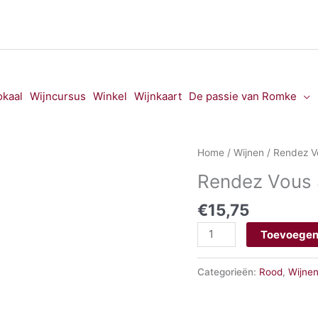
okaal
Wijncursus
Winkel
Wijnkaart
De passie van Romke
Rendez
Home
/
Wijnen
/ Rendez V
Vous
Rendez Vous 
Sur
La
€
15,75
Lune
Toevoegen
Minervois
aantal
Categorieën:
Rood
,
Wijne