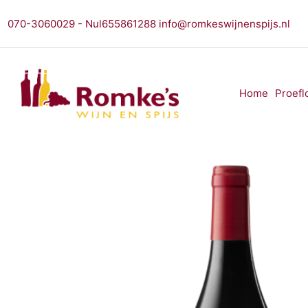
Ga
070-3060029 - Nul655861288 info@romkeswijnenspijs.nl
naar
de
inhoud
Home
Proefl