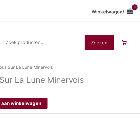
Winkelwagen/
Zoeken
naar:
Zoeken
ous Sur La Lune Minervois
Sur La Lune Minervois
 aan winkelwagen
n