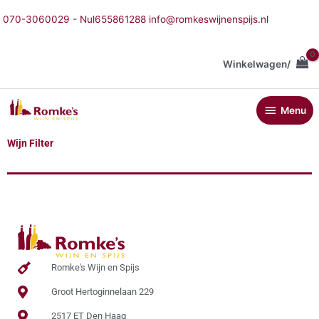
Ga
070-3060029 - Nul655861288 info@romkeswijnenspijs.nl
naar
de
inhoud
Winkelwagen/
Menu
Menu
Wijn Filter
Romke's Wijn en Spijs
Groot Hertoginnelaan 229
2517 ET Den Haag