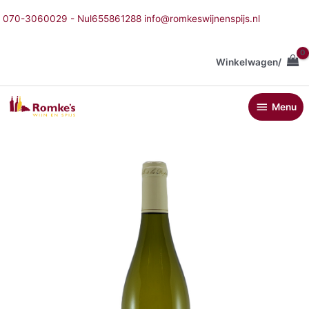
Ga
070-3060029 - Nul655861288 info@romkeswijnenspijs.nl
naar
de
inhoud
Winkelwagen/
Menu
Menu
Sancerre
David
Sautereau