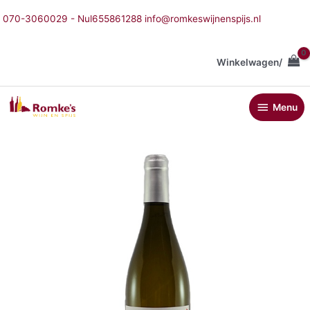
Ga
070-3060029 - Nul655861288 info@romkeswijnenspijs.nl
naar
de
inhoud
Winkelwagen/
Menu
Menu
Clos
du
Gravillas
Emmenez-
moi
au
bout
du
Terret
aantal