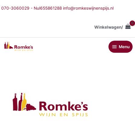
Ga
070-3060029 - Nul655861288 info@romkeswijnenspijs.nl
naar
de
inhoud
Winkelwagen/
Menu
Menu