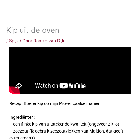
Kip uit de oven
/
Spijs
/ Door
Romke van Dijk
Recept Boerenkip op mijn Provençaalse manier
Ingrediënten:
– een flinke kip van uitstekende kwaliteit (ongeveer 2 kilo)
– zeezout (ik gebruik zeezoutvlokken van Maldon, dat geeft
extra smaak)